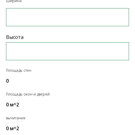
Ширина
Высота
Площадь стен
0
Площадь окон и дверей
0
м^2
вычитание
0
м^2