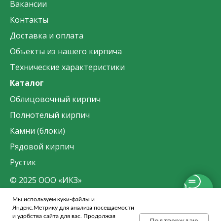
Вакансии
Контакты
Доставка и оплата
Объекты из нашего кирпича
Технические характеристики
Каталог
Облицовочный кирпич
Полнотелый кирпич
Камни (блоки)
Рядовой кирпич
Рустик
© 2025 ООО «ИКЗ»
Мы используем куки-файлы и
Политика конфиденциальности данных
Яндекс.Метрику для анализа посещаемости
и удобства сайта для вас. Продолжая
Подтверждаю